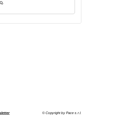
Q.
sletter
© Copyright by Pace s.r.l.