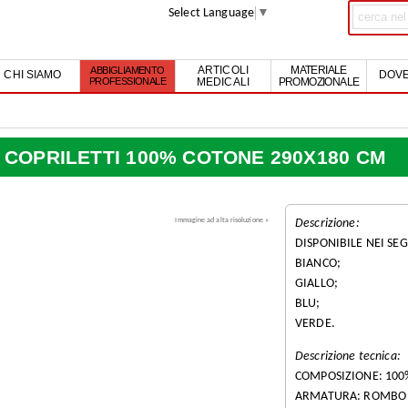
Select Language
▼
MATERIALE
ABBIGLIAMENTO
ARTICOLI
CHI SIAMO
DOVE
PROFESSIONALE
PROMOZIONALE
MEDICALI
COPRILETTI 100% COTONE 290X180 CM
Immagine ad alta risoluzione »
Descrizione:
DISPONIBILE NEI SE
BIANCO;
GIALLO;
BLU;
VERDE.
Descrizione tecnica:
COMPOSIZIONE: 100
ARMATURA: ROMBO