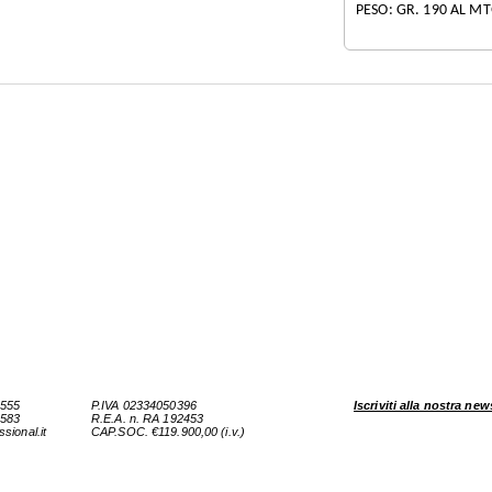
PESO: GR. 190 AL MT
4555
P.IVA 02334050396
Iscriviti alla nostra new
8583
R.E.A. n. RA 192453
sional.it
CAP.SOC. €119.900,00 (i.v.)