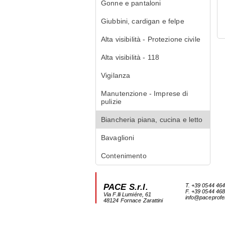
Gonne e pantaloni
Giubbini, cardigan e felpe
Alta visibilità - Protezione civile
Alta visibilità - 118
Vigilanza
Manutenzione - Imprese di
pulizie
Biancheria piana, cucina e letto
Bavaglioni
Contenimento
PACE S.r.l.
T. +39 0544 46
F. +39 0544 46
Via F.lli Lumiére, 61
info@paceprofes
48124 Fornace Zarattini