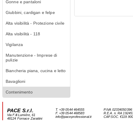
Gonne e pantaloni
Giubbini, cardigan e felpe
Alta visibilità - Protezione civile
Alta visibilità - 118
Vigilanza
Manutenzione - Imprese di
pulizie
Biancheria piana, cucina e letto
Bavaglioni
Contenimento
PACE S.r.l.
T. +39 0544 464555
P.IVA 02334050396
F. +39 0544 468583
R.E.A. n. RA 19245
Via F.lli Lumiére, 61
info@paceprofessional.it
CAP.SOC. €119.900,0
48124 Fornace Zarattini