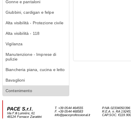
Gonne e pantaloni
Giubbini, cardigan e felpe
Alta visibilità - Protezione civile
Alta visibilità - 118
Vigilanza
Manutenzione - Imprese di
pulizie
Biancheria piana, cucina e letto
Bavaglioni
Contenimento
PACE S.r.l.
T. +39 0544 464555
P.IVA 02334050396
F. +39 0544 468583
R.E.A. n. RA 19245
Via F.lli Lumiére, 61
info@paceprofessional.it
CAP.SOC. €119.900,0
48124 Fornace Zarattini