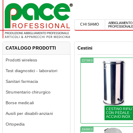
ABBIGLIAMENTO
CHI SIAMO
PROFESSIONAL
CATALOGO PRODOTTI
Cestini
Prodotti wireless
Z27983
Test diagnostici - laboratori
Sanitari farmacia
Strumentario chirurgico
Borse medicali
CESTINO RIFIUT
CON PEDALE -
Ausili per disabili-anziani
ACCIAIO INOX
Ortopedia
Z44903