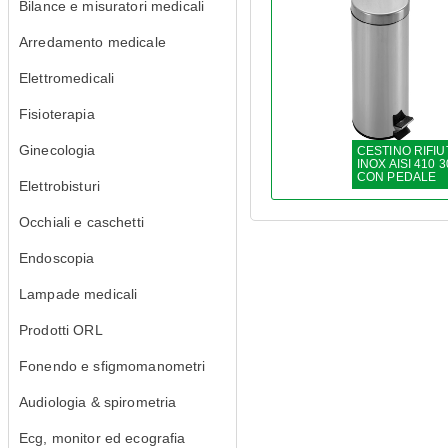
Bilance e misuratori medicali
Arredamento medicale
Elettromedicali
Fisioterapia
Ginecologia
CESTINO RIFIU
INOX AISI 410 3
CON PEDALE
Elettrobisturi
Occhiali e caschetti
Endoscopia
Lampade medicali
Prodotti ORL
Fonendo e sfigmomanometri
Audiologia & spirometria
Ecg, monitor ed ecografia