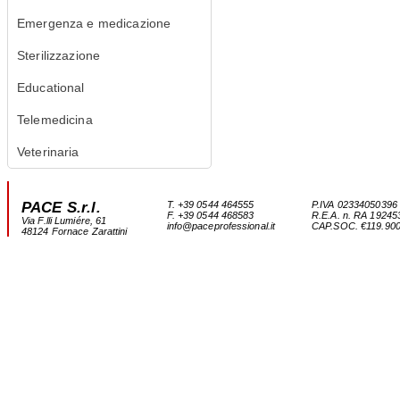
Emergenza e medicazione
Sterilizzazione
Educational
Telemedicina
Veterinaria
PACE S.r.l.
T. +39 0544 464555
P.IVA 02334050396
F. +39 0544 468583
R.E.A. n. RA 19245
Via F.lli Lumiére, 61
info@paceprofessional.it
CAP.SOC. €119.900,0
48124 Fornace Zarattini