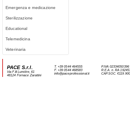
Emergenza e medicazione
Sterilizzazione
Educational
Telemedicina
Veterinaria
PACE S.r.l.
T. +39 0544 464555
P.IVA 02334050396
F. +39 0544 468583
R.E.A. n. RA 19245
Via F.lli Lumiére, 61
info@paceprofessional.it
CAP.SOC. €119.900,0
48124 Fornace Zarattini