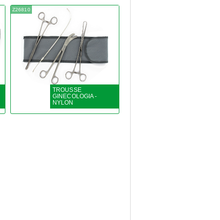
Z26810
TROUSSE
GINECOLOGIA -
NYLON