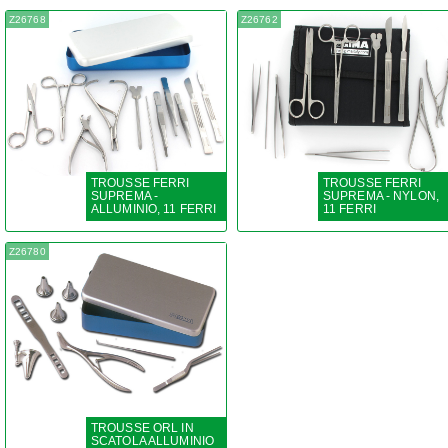
Z26768
Z26762
TROUSSE FERRI
TROUSSE FERRI
SUPREMA -
SUPREMA - NYLON,
ALLUMINIO, 11 FERRI
11 FERRI
Z26780
TROUSSE ORL IN
SCATOLA ALLUMINIO