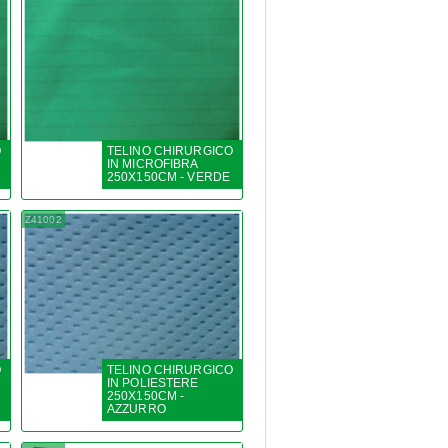
O
TELINO CHIRURGICO
IN MICROFIBRA
250X150CM - VERDE
Z41002
O
TELINO CHIRURGICO
IN POLIESTERE
250X150CM -
AZZURRO