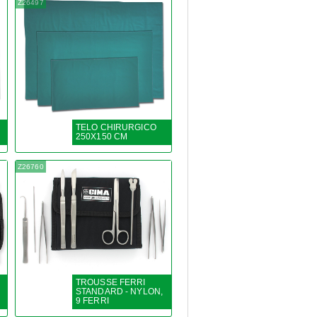
Z26497
TELO CHIRURGICO
250X150 CM
Z26760
TROUSSE FERRI
STANDARD - NYLON,
9 FERRI