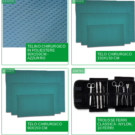
Z41000
Z26496
TELINO CHIRURGICO
IN POLIESTERE
90X150CM -
TELO CHIRURGICO
AZZURRO
150X150 CM
Z26495
Z26761
TROUSSE FERRI
TELO CHIRURGICO
CLASSICA - NYLON,
90X150 CM
10 FERRI