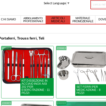
Select Language
▼
MATERIALE
ABBIGLIAMENTO
ARTICOLI
CHI SIAMO
DOVE
PROFESSIONALE
PROMOZIONALE
MEDICALI
Portaferri, Trouss ferri, Teli
Z26955
Z26963
KIT DISSEZIONE IN
ACCIAIO INOX AISI
202 PER
SET FERRI PER
ESERCITAZIONE - 11
MEDICAZIONE - 8
PEZZI
PEZZI
Z26965
Z41010